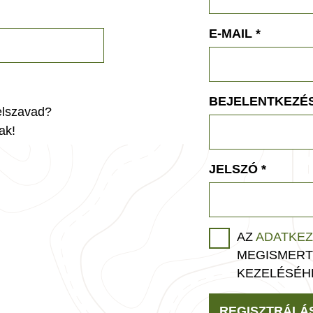
E-MAIL
*
BEJELENTKEZÉS
jelszavad?
ak!
JELSZÓ
*
AZ
ADATKEZ
MEGISMERT
KEZELÉSÉH
REGISZTRÁLÁ