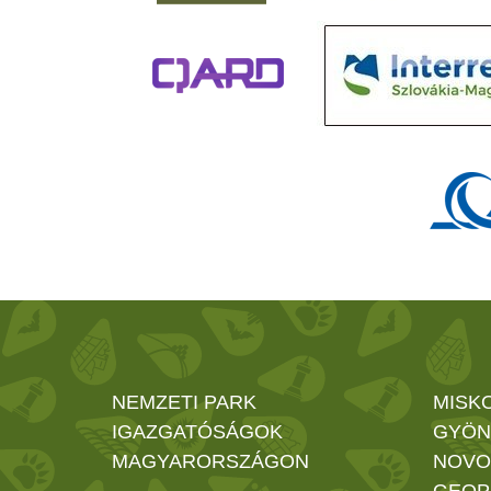
NEMZETI PARK
MISK
IGAZGATÓSÁGOK
GYÖN
MAGYARORSZÁGON
NOVO
GEOP