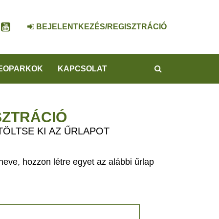
BEJELENTKEZÉS/REGISZTRÁCIÓ
KERESÉS
EOPARKOK
KAPCSOLAT
SZTRÁCIÓ
TÖLTSE KI AZ ŰRLAPOT
eve, hozzon létre egyet az alábbi űrlap