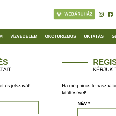
WEBÁRUHÁZ
M
VÍZVÉDELEM
ÖKOTURIZMUS
OKTATÁS
G
ÉS
REGI
TAIT
KÉRJÜK 
t és jelszavát!
Ha még nincs felhasználón
kitöltésével!
NÉV
*