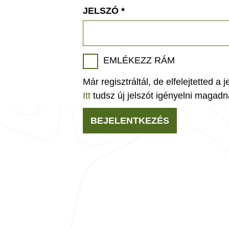
JELSZÓ
*
EMLÉKEZZ RÁM
Már regisztráltál, de elfelejtetted a 
Itt
tudsz új jelszót igényelni magadn
BEJELENTKEZÉS