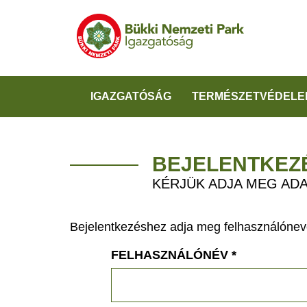
IGAZGATÓSÁG
TERMÉSZETVÉDELE
BEJELENTKEZ
KÉRJÜK ADJA MEG ADA
Bejelentkezéshez adja meg felhasználónevé
FELHASZNÁLÓNÉV
*