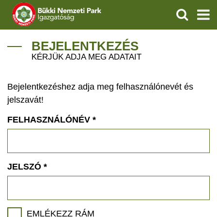
KERESÉS
IGAZGATÓSÁG
BEJELENTKEZÉS
KÉRJÜK ADJA MEG ADATAIT
TERMÉSZETVÉDELEM
Bejelentkezéshez adja meg felhasználónevét és
VÍZVÉDELEM
jelszavát!
ÖKOTURIZMUS
FELHASZNÁLÓNÉV
*
OKTATÁS
GEOPARKOK
JELSZÓ
*
KAPCSOLAT
EMLÉKEZZ RÁM