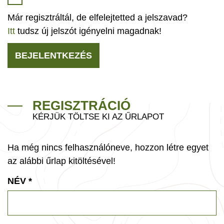
Már regisztráltál, de elfelejtetted a jelszavad?
Itt
tudsz új jelszót igényelni magadnak!
BEJELENTKEZÉS
REGISZTRÁCIÓ
KÉRJÜK TÖLTSE KI AZ ŰRLAPOT
Ha még nincs felhasználóneve, hozzon létre egyet
az alábbi űrlap kitöltésével!
NÉV
*