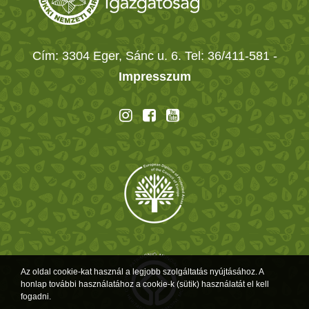
Cím: 3304 Eger, Sánc u. 6. Tel: 36/411-581
-
Impresszum
Az oldal cookie-kat használ a legjobb szolgáltatás nyújtásához. A
honlap további használatához a cookie-k (sütik) használatát el kell
fogadni.