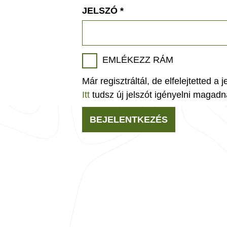
JELSZÓ
*
EMLÉKEZZ RÁM
Már regisztráltál, de elfelejtetted a 
Itt
tudsz új jelszót igényelni magadn
BEJELENTKEZÉS