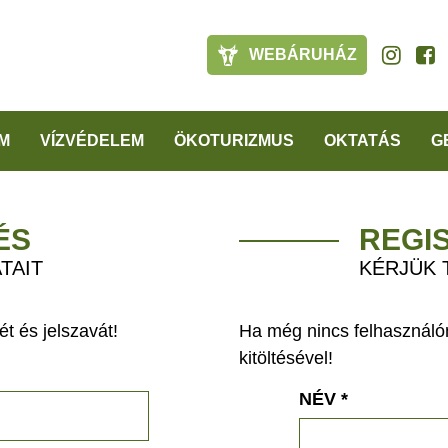
WEBÁRUHÁZ
M
VÍZVÉDELEM
ÖKOTURIZMUS
OKTATÁS
G
ÉS
REGI
TAIT
KÉRJÜK 
t és jelszavát!
Ha még nincs felhasználón
kitöltésével!
NÉV
*