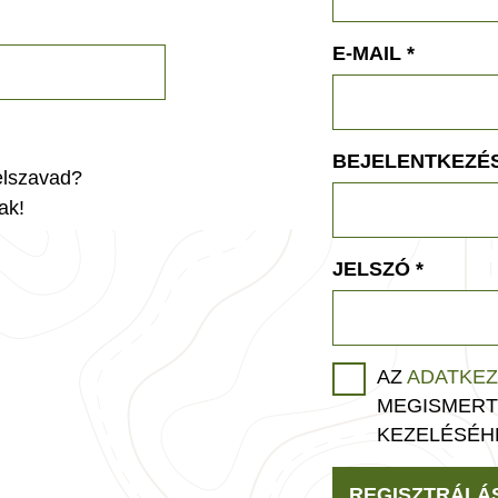
E-MAIL
*
BEJELENTKEZÉS
jelszavad?
ak!
JELSZÓ
*
AZ
ADATKEZ
MEGISMERT
KEZELÉSÉH
REGISZTRÁLÁ