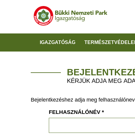
IGAZGATÓSÁG
TERMÉSZETVÉDELE
BEJELENTKEZ
KÉRJÜK ADJA MEG ADA
Bejelentkezéshez adja meg felhasználónevé
FELHASZNÁLÓNÉV
*