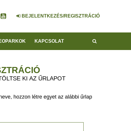
BEJELENTKEZÉS/REGISZTRÁCIÓ
KERESÉS
EOPARKOK
KAPCSOLAT
SZTRÁCIÓ
TÖLTSE KI AZ ŰRLAPOT
eve, hozzon létre egyet az alábbi űrlap