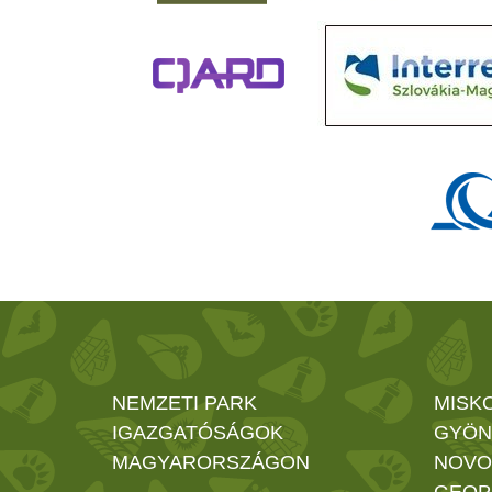
NEMZETI PARK
MISK
IGAZGATÓSÁGOK
GYÖN
MAGYARORSZÁGON
NOVO
GEOP