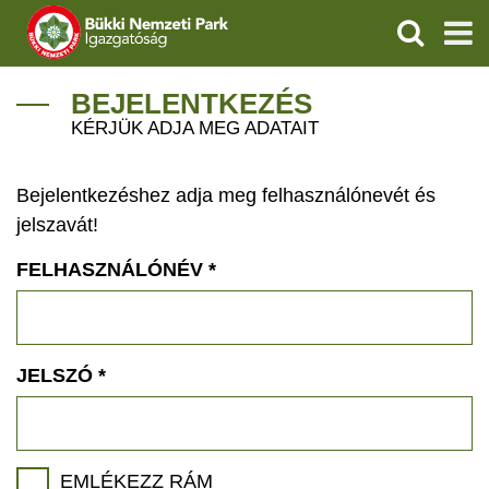
KERESÉS
IGAZGATÓSÁG
BEJELENTKEZÉS
KÉRJÜK ADJA MEG ADATAIT
TERMÉSZETVÉDELEM
Bejelentkezéshez adja meg felhasználónevét és
VÍZVÉDELEM
jelszavát!
ÖKOTURIZMUS
FELHASZNÁLÓNÉV
*
OKTATÁS
GEOPARKOK
JELSZÓ
*
KAPCSOLAT
EMLÉKEZZ RÁM