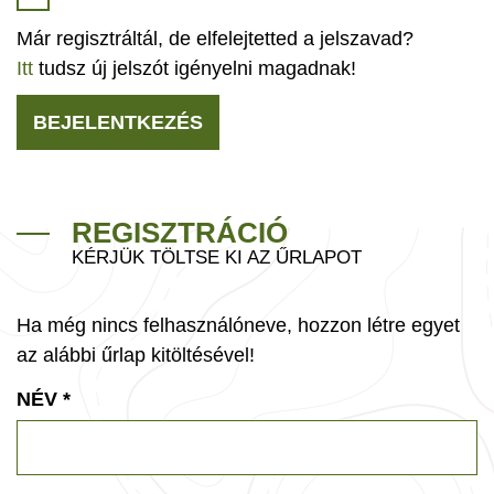
Már regisztráltál, de elfelejtetted a jelszavad?
Itt
tudsz új jelszót igényelni magadnak!
BEJELENTKEZÉS
REGISZTRÁCIÓ
KÉRJÜK TÖLTSE KI AZ ŰRLAPOT
Ha még nincs felhasználóneve, hozzon létre egyet
az alábbi űrlap kitöltésével!
NÉV
*