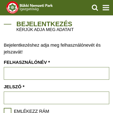
KERESÉS
IGAZGATÓSÁG
BEJELENTKEZÉS
KÉRJÜK ADJA MEG ADATAIT
TERMÉSZETVÉDELEM
Bejelentkezéshez adja meg felhasználónevét és
VÍZVÉDELEM
jelszavát!
ÖKOTURIZMUS
FELHASZNÁLÓNÉV
*
OKTATÁS
GEOPARKOK
JELSZÓ
*
KAPCSOLAT
EMLÉKEZZ RÁM