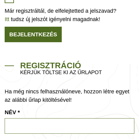
Már regisztráltál, de elfelejtetted a jelszavad?
Itt
tudsz új jelszót igényelni magadnak!
BEJELENTKEZÉS
REGISZTRÁCIÓ
KÉRJÜK TÖLTSE KI AZ ŰRLAPOT
Ha még nincs felhasználóneve, hozzon létre egyet
az alábbi űrlap kitöltésével!
NÉV
*