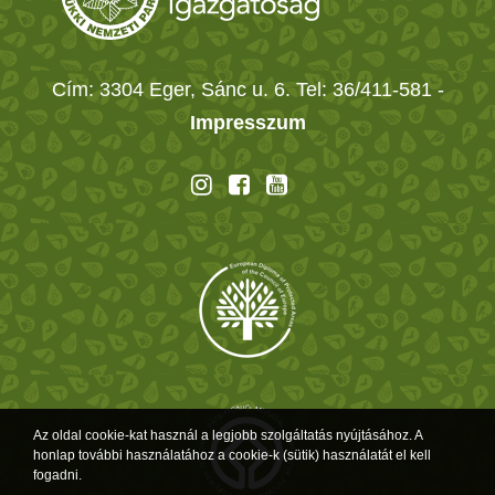
Cím: 3304 Eger, Sánc u. 6. Tel: 36/411-581
-
Impresszum
Az oldal cookie-kat használ a legjobb szolgáltatás nyújtásához. A
honlap további használatához a cookie-k (sütik) használatát el kell
fogadni.