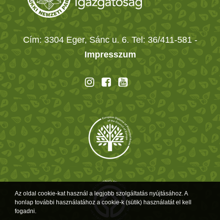
Cím: 3304 Eger, Sánc u. 6. Tel: 36/411-581
-
Impresszum
Az oldal cookie-kat használ a legjobb szolgáltatás nyújtásához. A
honlap további használatához a cookie-k (sütik) használatát el kell
fogadni.