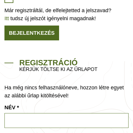
Már regisztráltál, de elfelejtetted a jelszavad?
Itt
tudsz új jelszót igényelni magadnak!
BEJELENTKEZÉS
REGISZTRÁCIÓ
KÉRJÜK TÖLTSE KI AZ ŰRLAPOT
Ha még nincs felhasználóneve, hozzon létre egyet
az alábbi űrlap kitöltésével!
NÉV
*