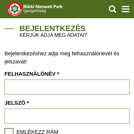
KERESÉS
IGAZGATÓSÁG
BEJELENTKEZÉS
KÉRJÜK ADJA MEG ADATAIT
TERMÉSZETVÉDELEM
Bejelentkezéshez adja meg felhasználónevét és
VÍZVÉDELEM
jelszavát!
ÖKOTURIZMUS
FELHASZNÁLÓNÉV
*
OKTATÁS
GEOPARKOK
JELSZÓ
*
KAPCSOLAT
EMLÉKEZZ RÁM