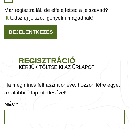
Már regisztráltál, de elfelejtetted a jelszavad?
Itt
tudsz új jelszót igényelni magadnak!
BEJELENTKEZÉS
REGISZTRÁCIÓ
KÉRJÜK TÖLTSE KI AZ ŰRLAPOT
Ha még nincs felhasználóneve, hozzon létre egyet
az alábbi űrlap kitöltésével!
NÉV
*