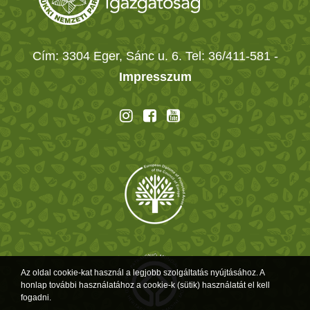
Cím: 3304 Eger, Sánc u. 6. Tel: 36/411-581
-
Impresszum
Az oldal cookie-kat használ a legjobb szolgáltatás nyújtásához. A
honlap további használatához a cookie-k (sütik) használatát el kell
fogadni.