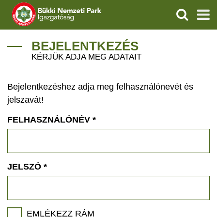
KERESÉS
IGAZGATÓSÁG
BEJELENTKEZÉS
KÉRJÜK ADJA MEG ADATAIT
TERMÉSZETVÉDELEM
Bejelentkezéshez adja meg felhasználónevét és
VÍZVÉDELEM
jelszavát!
ÖKOTURIZMUS
FELHASZNÁLÓNÉV
*
OKTATÁS
GEOPARKOK
JELSZÓ
*
KAPCSOLAT
EMLÉKEZZ RÁM