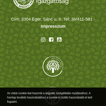
Cím: 3304 Eger, Sánc u. 6. Tel: 36/411-581
-
Impresszum
Az oldal cookie-kat használ a legjobb szolgáltatás nyújtásához. A
honlap további használatához a cookie-k (sütik) használatát el kell
fogadni.