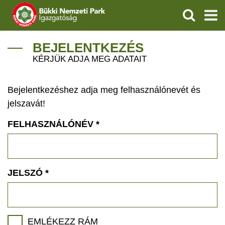
KERESÉS
IGAZGATÓSÁG
BEJELENTKEZÉS
KÉRJÜK ADJA MEG ADATAIT
TERMÉSZETVÉDELEM
Bejelentkezéshez adja meg felhasználónevét és
VÍZVÉDELEM
jelszavát!
ÖKOTURIZMUS
FELHASZNÁLÓNÉV
*
OKTATÁS
GEOPARKOK
JELSZÓ
*
KAPCSOLAT
EMLÉKEZZ RÁM