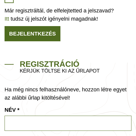
Már regisztráltál, de elfelejtetted a jelszavad?
Itt
tudsz új jelszót igényelni magadnak!
BEJELENTKEZÉS
REGISZTRÁCIÓ
KÉRJÜK TÖLTSE KI AZ ŰRLAPOT
Ha még nincs felhasználóneve, hozzon létre egyet
az alábbi űrlap kitöltésével!
NÉV
*