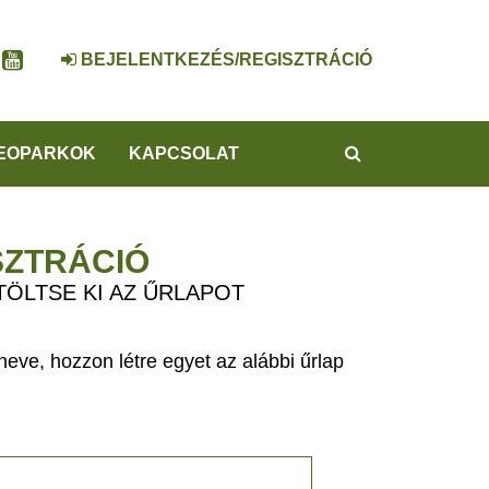
BEJELENTKEZÉS/REGISZTRÁCIÓ
KERESÉS
EOPARKOK
KAPCSOLAT
SZTRÁCIÓ
TÖLTSE KI AZ ŰRLAPOT
eve, hozzon létre egyet az alábbi űrlap