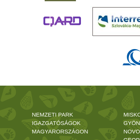
NEMZETI PARK
MISK
IGAZGATÓSÁGOK
GYÖN
MAGYARORSZÁGON
NOVO
GEOP