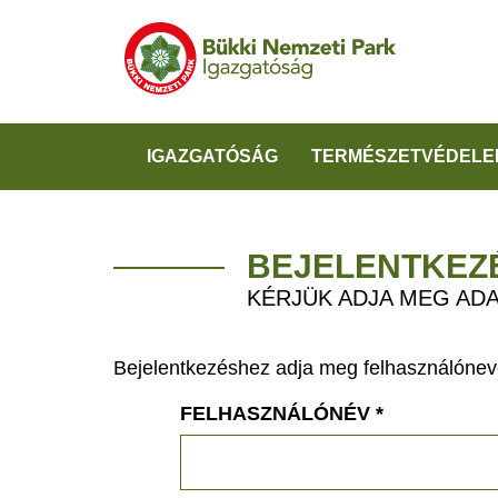
IGAZGATÓSÁG
TERMÉSZETVÉDELE
BEJELENTKEZ
KÉRJÜK ADJA MEG ADA
Bejelentkezéshez adja meg felhasználónevé
FELHASZNÁLÓNÉV
*