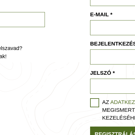
E-MAIL
*
BEJELENTKEZÉS
jelszavad?
ak!
JELSZÓ
*
AZ
ADATKEZ
MEGISMERT
KEZELÉSÉH
REGISZTRÁLÁ