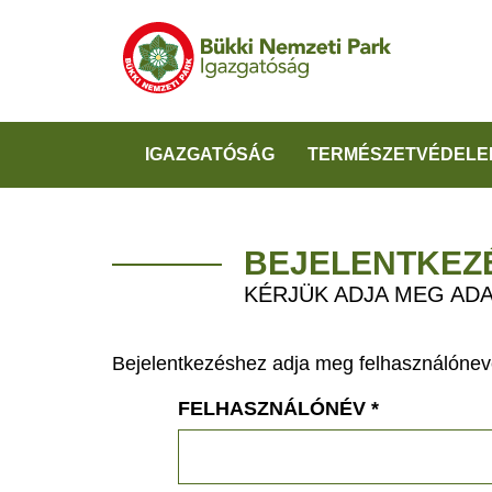
IGAZGATÓSÁG
TERMÉSZETVÉDELE
BEJELENTKEZ
KÉRJÜK ADJA MEG ADA
Bejelentkezéshez adja meg felhasználónevé
FELHASZNÁLÓNÉV
*