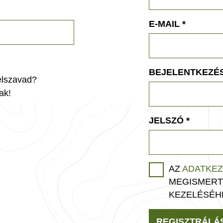
E-MAIL
*
BEJELENTKEZÉS
jelszavad?
ak!
JELSZÓ
*
AZ
ADATKEZ
MEGISMERT
KEZELÉSÉH
REGISZTRÁLÁ