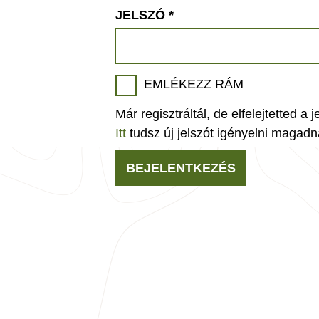
JELSZÓ
*
EMLÉKEZZ RÁM
Már regisztráltál, de elfelejtetted a 
Itt
tudsz új jelszót igényelni magadn
BEJELENTKEZÉS