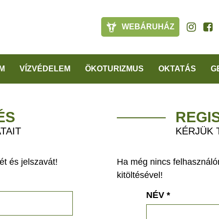
WEBÁRUHÁZ
M
VÍZVÉDELEM
ÖKOTURIZMUS
OKTATÁS
G
ÉS
REGI
TAIT
KÉRJÜK 
t és jelszavát!
Ha még nincs felhasználón
kitöltésével!
NÉV
*