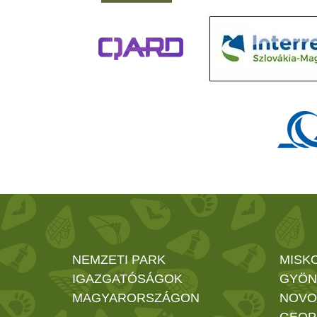
NEMZETI PARK
MISK
IGAZGATÓSÁGOK
GYÖN
MAGYARORSZÁGON
NOVO
GEOP