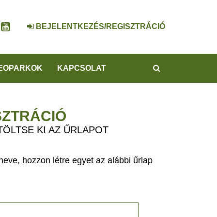
BEJELENTKEZÉS/REGISZTRÁCIÓ
KERESÉS
EOPARKOK
KAPCSOLAT
SZTRÁCIÓ
TÖLTSE KI AZ ŰRLAPOT
eve, hozzon létre egyet az alábbi űrlap