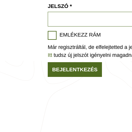
JELSZÓ
*
EMLÉKEZZ RÁM
Már regisztráltál, de elfelejtetted a 
Itt
tudsz új jelszót igényelni magadn
BEJELENTKEZÉS