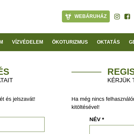
WEBÁRUHÁZ
M
VÍZVÉDELEM
ÖKOTURIZMUS
OKTATÁS
G
ÉS
REGI
TAIT
KÉRJÜK 
t és jelszavát!
Ha még nincs felhasználón
kitöltésével!
NÉV
*