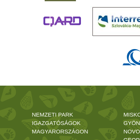
NEMZETI PARK
MISK
IGAZGATÓSÁGOK
GYÖN
MAGYARORSZÁGON
NOVO
GEOP