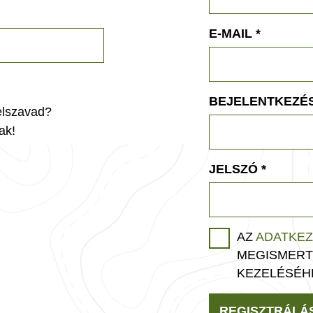
E-MAIL
*
BEJELENTKEZÉS
jelszavad?
ak!
JELSZÓ
*
AZ
ADATKEZ
MEGISMERT
KEZELÉSÉH
REGISZTRÁLÁ