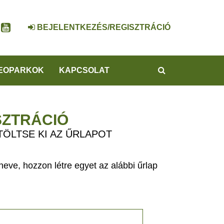
BEJELENTKEZÉS/REGISZTRÁCIÓ
KERESÉS
EOPARKOK
KAPCSOLAT
SZTRÁCIÓ
TÖLTSE KI AZ ŰRLAPOT
eve, hozzon létre egyet az alábbi űrlap