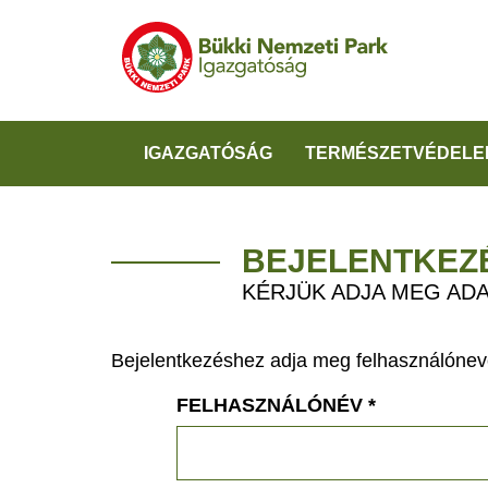
IGAZGATÓSÁG
TERMÉSZETVÉDELE
BEJELENTKEZ
KÉRJÜK ADJA MEG ADA
Bejelentkezéshez adja meg felhasználónevé
FELHASZNÁLÓNÉV
*