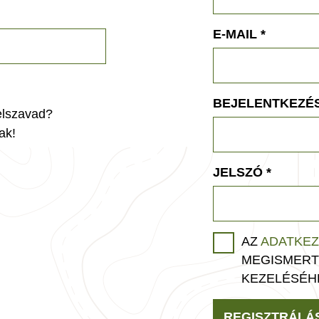
E-MAIL
*
BEJELENTKEZÉS
jelszavad?
ak!
JELSZÓ
*
AZ
ADATKEZ
MEGISMERT
KEZELÉSÉH
REGISZTRÁLÁ