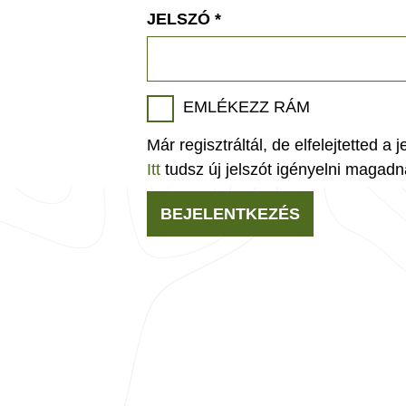
JELSZÓ
*
EMLÉKEZZ RÁM
Már regisztráltál, de elfelejtetted a 
Itt
tudsz új jelszót igényelni magadn
BEJELENTKEZÉS