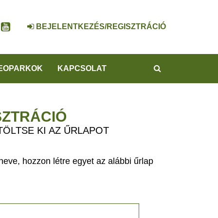
BEJELENTKEZÉS/REGISZTRÁCIÓ
KERESÉS
EOPARKOK
KAPCSOLAT
SZTRÁCIÓ
TÖLTSE KI AZ ŰRLAPOT
eve, hozzon létre egyet az alábbi űrlap