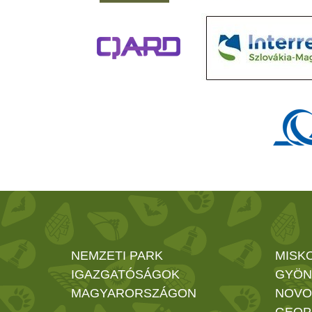
NEMZETI PARK
MISK
IGAZGATÓSÁGOK
GYÖN
MAGYARORSZÁGON
NOVO
GEOP