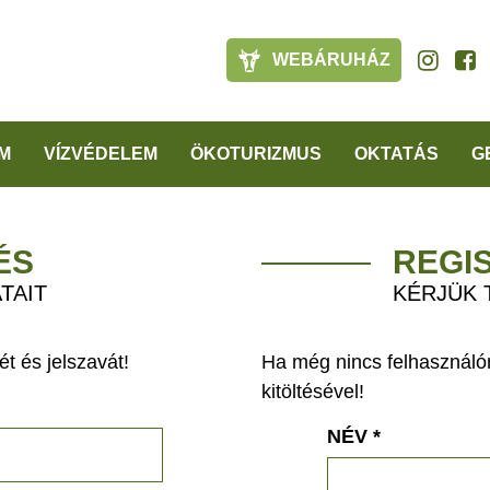
WEBÁRUHÁZ
M
VÍZVÉDELEM
ÖKOTURIZMUS
OKTATÁS
G
ÉS
REGI
TAIT
KÉRJÜK 
t és jelszavát!
Ha még nincs felhasználón
kitöltésével!
NÉV
*