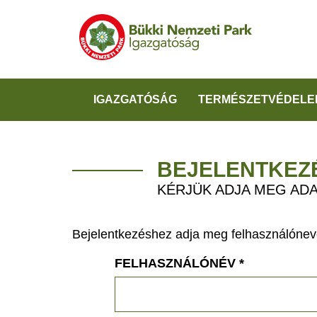
IGAZGATÓSÁG
TERMÉSZETVÉDELE
BEJELENTKEZ
KÉRJÜK ADJA MEG ADA
Bejelentkezéshez adja meg felhasználónevé
FELHASZNÁLÓNÉV
*