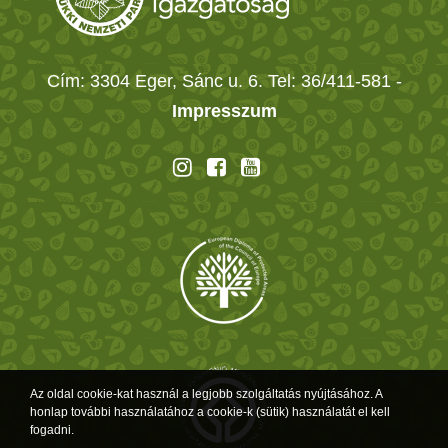
Cím: 3304 Eger, Sánc u. 6. Tel: 36/411-581
-
Impresszum
Az oldal cookie-kat használ a legjobb szolgáltatás nyújtásához. A
honlap további használatához a cookie-k (sütik) használatát el kell
fogadni.