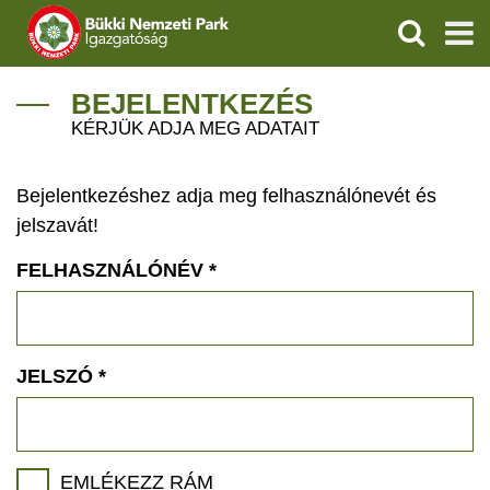
KERESÉS
IGAZGATÓSÁG
BEJELENTKEZÉS
KÉRJÜK ADJA MEG ADATAIT
TERMÉSZETVÉDELEM
Bejelentkezéshez adja meg felhasználónevét és
VÍZVÉDELEM
jelszavát!
ÖKOTURIZMUS
FELHASZNÁLÓNÉV
*
OKTATÁS
GEOPARKOK
JELSZÓ
*
KAPCSOLAT
EMLÉKEZZ RÁM