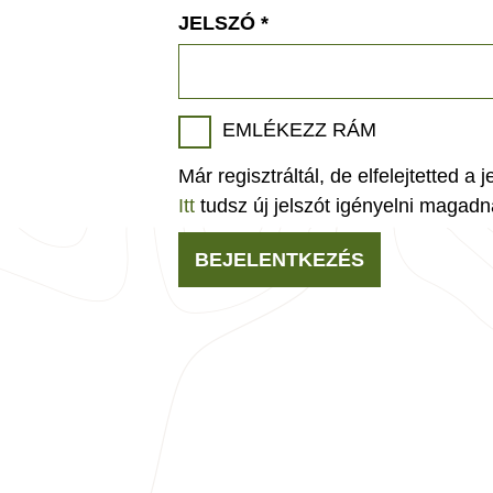
JELSZÓ
*
EMLÉKEZZ RÁM
Már regisztráltál, de elfelejtetted a 
Itt
tudsz új jelszót igényelni magadn
BEJELENTKEZÉS