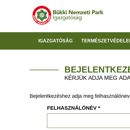
IGAZGATÓSÁG
TERMÉSZETVÉDELE
BEJELENTKEZ
KÉRJÜK ADJA MEG ADA
Bejelentkezéshez adja meg felhasználónevé
FELHASZNÁLÓNÉV
*