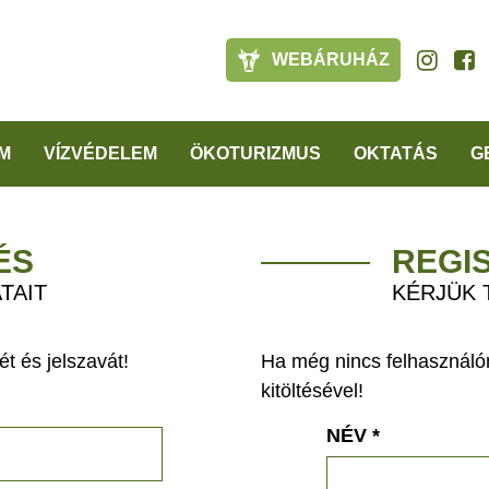
WEBÁRUHÁZ
M
VÍZVÉDELEM
ÖKOTURIZMUS
OKTATÁS
G
ÉS
REGI
TAIT
KÉRJÜK 
t és jelszavát!
Ha még nincs felhasználón
kitöltésével!
NÉV
*