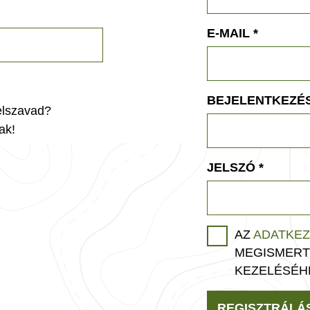
E-MAIL
*
BEJELENTKEZÉS
jelszavad?
ak!
JELSZÓ
*
AZ
ADATKEZ
MEGISMERT
KEZELÉSÉH
REGISZTRÁLÁ