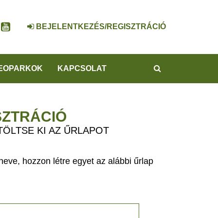
BEJELENTKEZÉS/REGISZTRÁCIÓ
KERESÉS
EOPARKOK
KAPCSOLAT
SZTRÁCIÓ
TÖLTSE KI AZ ŰRLAPOT
eve, hozzon létre egyet az alábbi űrlap