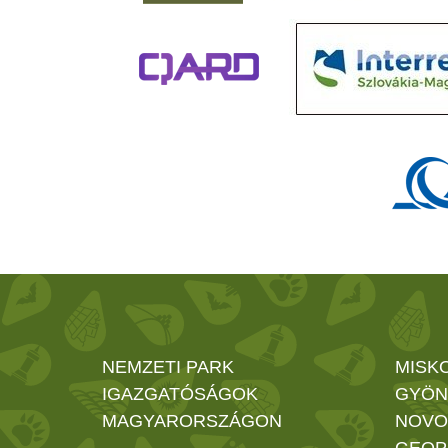
NEMZETI PARK
MISK
IGAZGATÓSÁGOK
GYÖN
MAGYARORSZÁGON
NOVO
GEOP