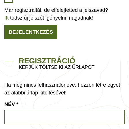
Már regisztráltál, de elfelejtetted a jelszavad?
Itt
tudsz új jelszót igényelni magadnak!
BEJELENTKEZÉS
REGISZTRÁCIÓ
KÉRJÜK TÖLTSE KI AZ ŰRLAPOT
Ha még nincs felhasználóneve, hozzon létre egyet
az alábbi űrlap kitöltésével!
NÉV
*