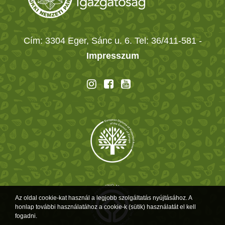
Cím: 3304 Eger, Sánc u. 6. Tel: 36/411-581
-
Impresszum
Az oldal cookie-kat használ a legjobb szolgáltatás nyújtásához. A
honlap további használatához a cookie-k (sütik) használatát el kell
fogadni.