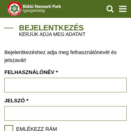
KERESÉS
IGAZGATÓSÁG
BEJELENTKEZÉS
KÉRJÜK ADJA MEG ADATAIT
TERMÉSZETVÉDELEM
Bejelentkezéshez adja meg felhasználónevét és
VÍZVÉDELEM
jelszavát!
ÖKOTURIZMUS
FELHASZNÁLÓNÉV
*
OKTATÁS
GEOPARKOK
JELSZÓ
*
KAPCSOLAT
EMLÉKEZZ RÁM