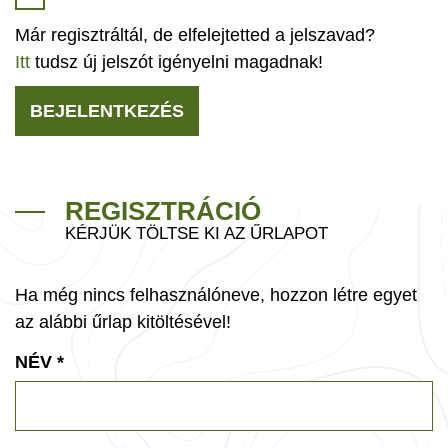
Már regisztráltál, de elfelejtetted a jelszavad?
Itt
tudsz új jelszót igényelni magadnak!
BEJELENTKEZÉS
REGISZTRÁCIÓ
KÉRJÜK TÖLTSE KI AZ ŰRLAPOT
Ha még nincs felhasználóneve, hozzon létre egyet
az alábbi űrlap kitöltésével!
NÉV
*