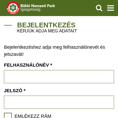
KERESÉS
IGAZGATÓSÁG
BEJELENTKEZÉS
KÉRJÜK ADJA MEG ADATAIT
TERMÉSZETVÉDELEM
Bejelentkezéshez adja meg felhasználónevét és
VÍZVÉDELEM
jelszavát!
ÖKOTURIZMUS
FELHASZNÁLÓNÉV
*
OKTATÁS
GEOPARKOK
JELSZÓ
*
KAPCSOLAT
EMLÉKEZZ RÁM