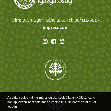
Cím: 3304 Eger, Sánc u. 6. Tel: 36/411-581
-
Impresszum
Az oldal cookie-kat használ a legjobb szolgáltatás nyújtásához. A
honlap további használatához a cookie-k (sütik) használatát el kell
fogadni.