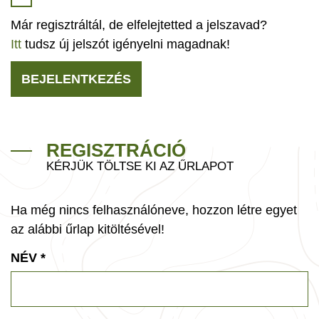
Már regisztráltál, de elfelejtetted a jelszavad?
Itt
tudsz új jelszót igényelni magadnak!
BEJELENTKEZÉS
REGISZTRÁCIÓ
KÉRJÜK TÖLTSE KI AZ ŰRLAPOT
Ha még nincs felhasználóneve, hozzon létre egyet
az alábbi űrlap kitöltésével!
NÉV
*