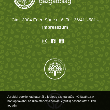
Cím: 3304 Eger, Sánc u. 6. Tel: 36/411-581
-
Impresszum
Az oldal cookie-kat használ a legjobb szolgáltatás nyújtásához. A
honlap további használatához a cookie-k (sütik) használatát el kell
fogadni.