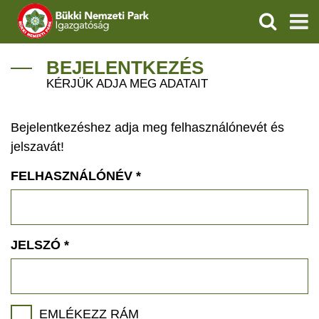
KERESÉS
IGAZGATÓSÁG
BEJELENTKEZÉS
KÉRJÜK ADJA MEG ADATAIT
TERMÉSZETVÉDELEM
Bejelentkezéshez adja meg felhasználónevét és
VÍZVÉDELEM
jelszavát!
ÖKOTURIZMUS
FELHASZNÁLÓNÉV
*
OKTATÁS
GEOPARKOK
JELSZÓ
*
KAPCSOLAT
EMLÉKEZZ RÁM