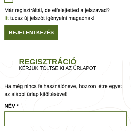
Már regisztráltál, de elfelejtetted a jelszavad?
Itt
tudsz új jelszót igényelni magadnak!
BEJELENTKEZÉS
REGISZTRÁCIÓ
KÉRJÜK TÖLTSE KI AZ ŰRLAPOT
Ha még nincs felhasználóneve, hozzon létre egyet
az alábbi űrlap kitöltésével!
NÉV
*