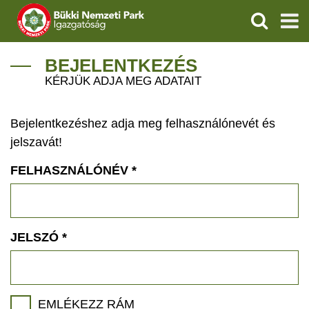
KERESÉS
IGAZGATÓSÁG
BEJELENTKEZÉS
KÉRJÜK ADJA MEG ADATAIT
TERMÉSZETVÉDELEM
Bejelentkezéshez adja meg felhasználónevét és
VÍZVÉDELEM
jelszavát!
ÖKOTURIZMUS
FELHASZNÁLÓNÉV
*
OKTATÁS
GEOPARKOK
JELSZÓ
*
KAPCSOLAT
EMLÉKEZZ RÁM