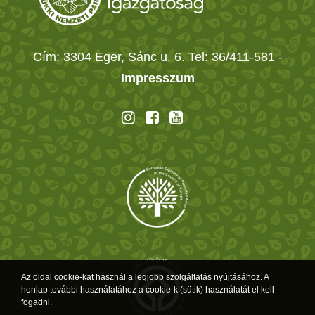
Cím: 3304 Eger, Sánc u. 6. Tel: 36/411-581
-
Impresszum
Az oldal cookie-kat használ a legjobb szolgáltatás nyújtásához. A
honlap további használatához a cookie-k (sütik) használatát el kell
fogadni.