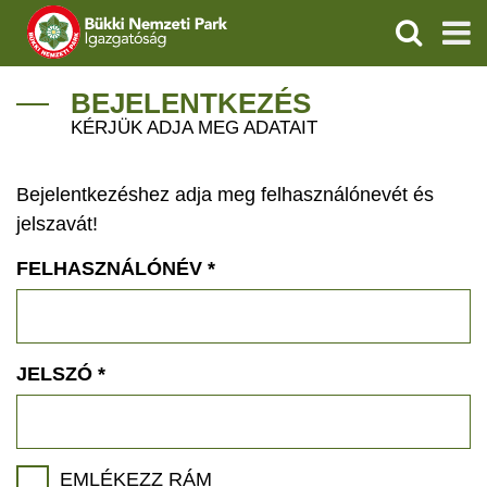
KERESÉS
IGAZGATÓSÁG
BEJELENTKEZÉS
KÉRJÜK ADJA MEG ADATAIT
TERMÉSZETVÉDELEM
Bejelentkezéshez adja meg felhasználónevét és
VÍZVÉDELEM
jelszavát!
ÖKOTURIZMUS
FELHASZNÁLÓNÉV
*
OKTATÁS
GEOPARKOK
JELSZÓ
*
KAPCSOLAT
EMLÉKEZZ RÁM