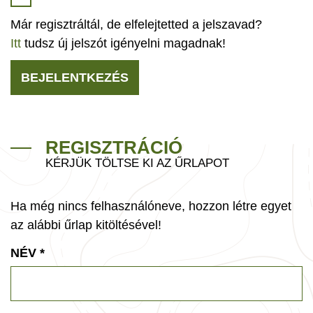
Már regisztráltál, de elfelejtetted a jelszavad?
Itt
tudsz új jelszót igényelni magadnak!
BEJELENTKEZÉS
REGISZTRÁCIÓ
KÉRJÜK TÖLTSE KI AZ ŰRLAPOT
Ha még nincs felhasználóneve, hozzon létre egyet
az alábbi űrlap kitöltésével!
NÉV
*