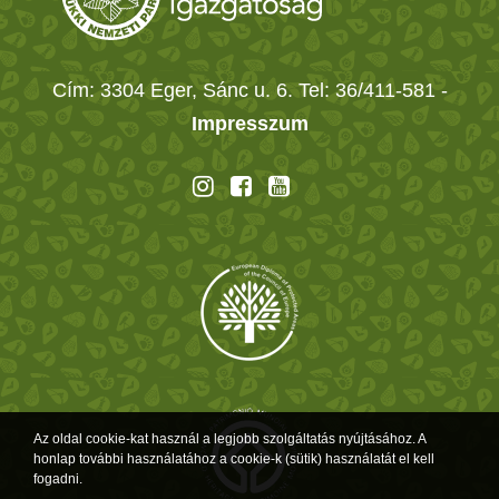
Cím: 3304 Eger, Sánc u. 6. Tel: 36/411-581
-
Impresszum
Az oldal cookie-kat használ a legjobb szolgáltatás nyújtásához. A
honlap további használatához a cookie-k (sütik) használatát el kell
fogadni.