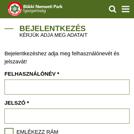
KERESÉS
IGAZGATÓSÁG
BEJELENTKEZÉS
KÉRJÜK ADJA MEG ADATAIT
TERMÉSZETVÉDELEM
Bejelentkezéshez adja meg felhasználónevét és
VÍZVÉDELEM
jelszavát!
ÖKOTURIZMUS
FELHASZNÁLÓNÉV
*
OKTATÁS
GEOPARKOK
JELSZÓ
*
KAPCSOLAT
EMLÉKEZZ RÁM