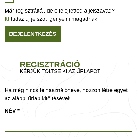
Már regisztráltál, de elfelejtetted a jelszavad?
Itt
tudsz új jelszót igényelni magadnak!
BEJELENTKEZÉS
REGISZTRÁCIÓ
KÉRJÜK TÖLTSE KI AZ ŰRLAPOT
Ha még nincs felhasználóneve, hozzon létre egyet
az alábbi űrlap kitöltésével!
NÉV
*