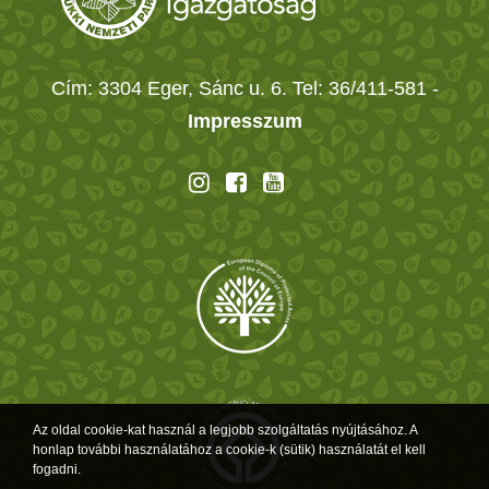
Cím: 3304 Eger, Sánc u. 6. Tel: 36/411-581
-
Impresszum
Az oldal cookie-kat használ a legjobb szolgáltatás nyújtásához. A
honlap további használatához a cookie-k (sütik) használatát el kell
fogadni.