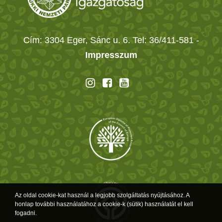
Cím: 3304 Eger, Sánc u. 6. Tel: 36/411-581
-
Impresszum
Az oldal cookie-kat használ a legjobb szolgáltatás nyújtásához. A
honlap további használatához a cookie-k (sütik) használatát el kell
fogadni.