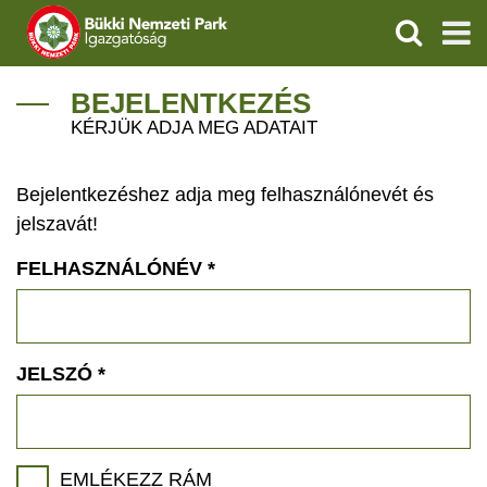
KERESÉS
IGAZGATÓSÁG
BEJELENTKEZÉS
KÉRJÜK ADJA MEG ADATAIT
TERMÉSZETVÉDELEM
Bejelentkezéshez adja meg felhasználónevét és
VÍZVÉDELEM
jelszavát!
ÖKOTURIZMUS
FELHASZNÁLÓNÉV
*
OKTATÁS
GEOPARKOK
JELSZÓ
*
KAPCSOLAT
EMLÉKEZZ RÁM