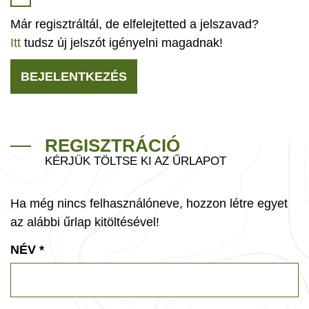
Már regisztráltál, de elfelejtetted a jelszavad?
Itt
tudsz új jelszót igényelni magadnak!
BEJELENTKEZÉS
REGISZTRÁCIÓ
KÉRJÜK TÖLTSE KI AZ ŰRLAPOT
Ha még nincs felhasználóneve, hozzon létre egyet
az alábbi űrlap kitöltésével!
NÉV
*