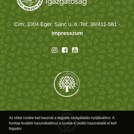
Cím: 3304 Eger, Sánc u. 6. Tel: 36/411-581
-
Impresszum
Az oldal cookie-kat használ a legjobb szolgáltatás nyújtásához. A
honlap további használatához a cookie-k (sütik) használatát el kell
fogadni.