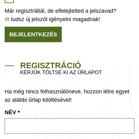
Már regisztráltál, de elfelejtetted a jelszavad?
Itt
tudsz új jelszót igényelni magadnak!
BEJELENTKEZÉS
REGISZTRÁCIÓ
KÉRJÜK TÖLTSE KI AZ ŰRLAPOT
Ha még nincs felhasználóneve, hozzon létre egyet
az alábbi űrlap kitöltésével!
NÉV
*