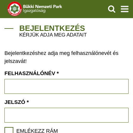
KERESÉS
IGAZGATÓSÁG
BEJELENTKEZÉS
KÉRJÜK ADJA MEG ADATAIT
TERMÉSZETVÉDELEM
Bejelentkezéshez adja meg felhasználónevét és
VÍZVÉDELEM
jelszavát!
ÖKOTURIZMUS
FELHASZNÁLÓNÉV
*
OKTATÁS
GEOPARKOK
JELSZÓ
*
KAPCSOLAT
EMLÉKEZZ RÁM