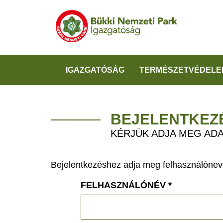
IGAZGATÓSÁG
TERMÉSZETVÉDELE
BEJELENTKEZ
KÉRJÜK ADJA MEG ADA
Bejelentkezéshez adja meg felhasználónevé
FELHASZNÁLÓNÉV
*