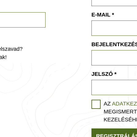
E-MAIL
*
BEJELENTKEZÉS
jelszavad?
ak!
JELSZÓ
*
AZ
ADATKEZ
MEGISMERT
KEZELÉSÉH
REGISZTRÁLÁ