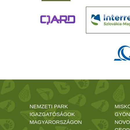
NEMZETI PARK
MISK
IGAZGATÓSÁGOK
GYÖN
MAGYARORSZÁGON
NOVO
GEOP