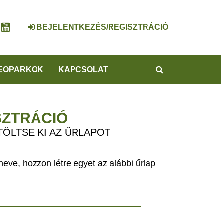
BEJELENTKEZÉS/REGISZTRÁCIÓ
KERESÉS
EOPARKOK
KAPCSOLAT
SZTRÁCIÓ
TÖLTSE KI AZ ŰRLAPOT
eve, hozzon létre egyet az alábbi űrlap