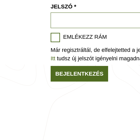
JELSZÓ
*
EMLÉKEZZ RÁM
Már regisztráltál, de elfelejtetted a 
Itt
tudsz új jelszót igényelni magadn
BEJELENTKEZÉS