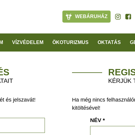
WEBÁRUHÁZ
M
VÍZVÉDELEM
ÖKOTURIZMUS
OKTATÁS
G
ÉS
REGI
TAIT
KÉRJÜK 
t és jelszavát!
Ha még nincs felhasználón
kitöltésével!
NÉV
*